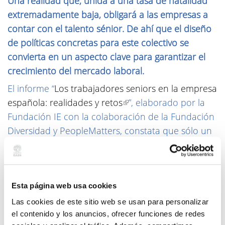
Una realidad que, unida a una tasa de natalidad
extremadamente baja, obligará a las empresas a
contar con el talento sénior. De ahí que el diseño
de políticas concretas para este colectivo se
convierta en un aspecto clave para garantizar el
crecimiento del mercado laboral.
El informe “
Los trabajadores seniors en la empresa
española: realidades y retos
(link is external)
”, elaborado por la
Fundación IE con la colaboración de la Fundación
Diversidad y PeopleMatters, constata que sólo un
17,39% del total de empleados en las empresas
encuestadas es mayor de 55 años. Se trata de un
colectivo con una formación elevada puesto que
un 42,3% tiene estudios universitarios y un 11%
Esta página web usa cookies
tiene estudios de postgrado. Del total, un 8%
Las cookies de este sitio web se usan para personalizar
ocupa puestos de alta dirección y predominan los
el contenido y los anuncios, ofrecer funciones de redes