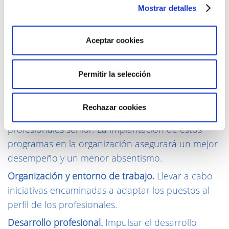
Mostrar detalles
este colectivo, más allá de planes de prejubilación
en un 15% de los casos. Ante esta realidad, los
expertos esbozan una serie de buenas prácticas a
Aceptar cookies
tener en cuenta en el diseño de planes y políticas
de gestión del talento sénior en la empresa.
Permitir la selección
Seguridad y salud laboral.
Diseño de medidas y
acciones de cuidado de la salud con el objetivo de
Rechazar cookies
garantizar el bienestar físico y mental de los
profesionales sénior. La implantación de estos
programas en la organización asegurará un mejor
desempeño y un menor absentismo.
Organización y entorno de trabajo.
Llevar a cabo
iniciativas encaminadas a adaptar los puestos al
perfil de los profesiona­les.
Desarrollo profesional.
Impulsar el desarrollo