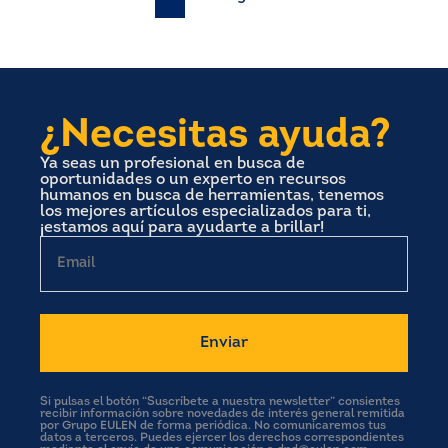
Paginación
de
entradas
¿Necesitas ayuda?
Ya seas un profesional en busca de
oportunidades o un experto en recursos
humanos en busca de herramientas, tenemos
los mejores artículos especializados para ti,
¡estamos aquí para ayudarte a brillar!
Email
Si pulsas el botón “Suscríbete a nuestra newsletter” consientes
recibir información sobre novedades de interés general remitida
por Grupo EULEN de forma periódica. No comunicaremos tus
datos a terceros. Puedes ejercer los derechos correspondientes