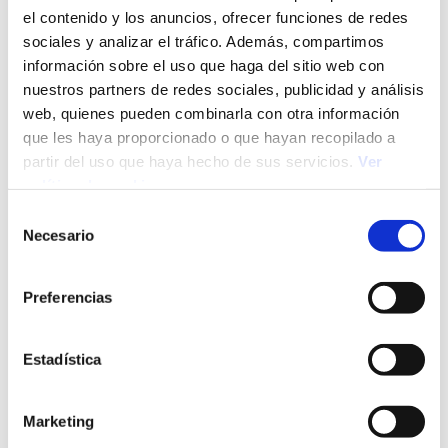
el contenido y los anuncios, ofrecer funciones de redes
sociales y analizar el tráfico. Además, compartimos
información sobre el uso que haga del sitio web con
nuestros partners de redes sociales, publicidad y análisis
web, quienes pueden combinarla con otra información
29/07/26
Selección de Personal
que les haya proporcionado o que hayan recopilado a
Proceso de selección de personal: qué es, etapas y
partir del uso que haya hecho de sus servicios.
Ver
técnicas
política de cookies
Selección
Necesario
de
consentimiento
Preferencias
Estadística
Marketing
28/07/26
Mercado Laboral
Conscious unbossing: ¿por qué los profesionales