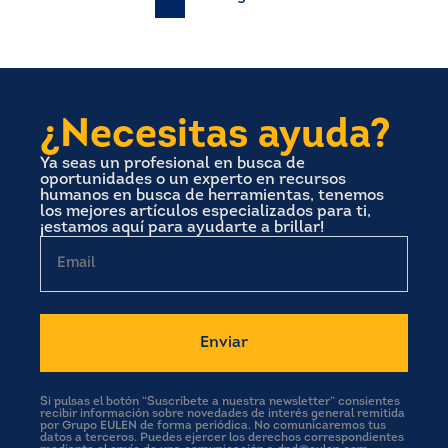
Paginación
de
entradas
¿Necesitas ayuda?
Ya seas un profesional en busca de
oportunidades o un experto en recursos
humanos en busca de herramientas, tenemos
los mejores artículos especializados para ti,
¡estamos aquí para ayudarte a brillar!
Email
Si pulsas el botón “Suscríbete a nuestra newsletter” consientes
recibir información sobre novedades de interés general remitida
por Grupo EULEN de forma periódica. No comunicaremos tus
datos a terceros. Puedes ejercer los derechos correspondientes