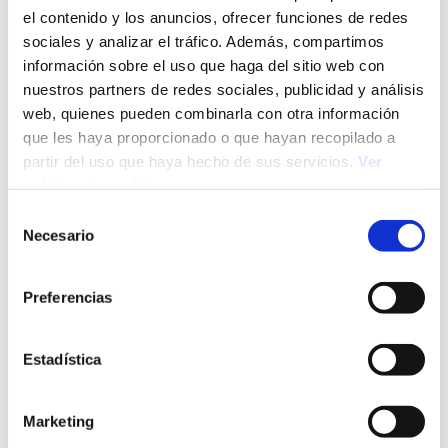
el contenido y los anuncios, ofrecer funciones de redes
sociales y analizar el tráfico. Además, compartimos
información sobre el uso que haga del sitio web con
nuestros partners de redes sociales, publicidad y análisis
web, quienes pueden combinarla con otra información
29/07/26
Selección de Personal
que les haya proporcionado o que hayan recopilado a
Proceso de selección de personal: qué es, etapas y
partir del uso que haya hecho de sus servicios.
Ver
técnicas
política de cookies
Selección
Necesario
de
consentimiento
Preferencias
Estadística
Marketing
28/07/26
Mercado Laboral
Conscious unbossing: ¿por qué los profesionales