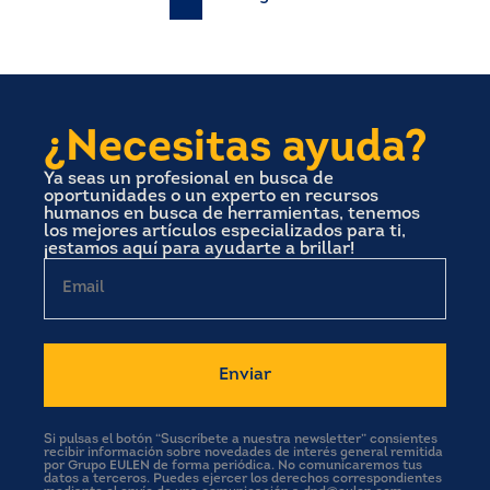
Paginación
de
entradas
¿Necesitas ayuda?
Ya seas un profesional en busca de
oportunidades o un experto en recursos
humanos en busca de herramientas, tenemos
los mejores artículos especializados para ti,
¡estamos aquí para ayudarte a brillar!
Email
Si pulsas el botón “Suscríbete a nuestra newsletter” consientes
recibir información sobre novedades de interés general remitida
por Grupo EULEN de forma periódica. No comunicaremos tus
datos a terceros. Puedes ejercer los derechos correspondientes