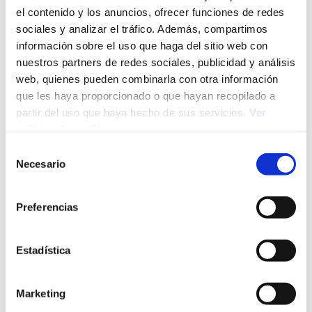
el contenido y los anuncios, ofrecer funciones de redes
sociales y analizar el tráfico. Además, compartimos
información sobre el uso que haga del sitio web con
nuestros partners de redes sociales, publicidad y análisis
web, quienes pueden combinarla con otra información
06/08/26
Selección de Personal
que les haya proporcionado o que hayan recopilado a
Outsourcing de selección de personal: qué es,
partir del uso que haya hecho de sus servicios.
Ver
cómo funciona y cuándo contratarlo
política de cookies
Selección
Necesario
de
consentimiento
Preferencias
Estadística
Marketing
29/07/26
Selección de Personal
Proceso de selección de personal: qué es, etapas y