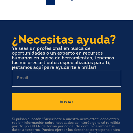
Paginación
de
entradas
¿Necesitas ayuda?
Ya seas un profesional en busca de
oportunidades o un experto en recursos
humanos en busca de herramientas, tenemos
los mejores artículos especializados para ti,
¡estamos aquí para ayudarte a brillar!
Email
Si pulsas el botón “Suscríbete a nuestra newsletter” consientes
recibir información sobre novedades de interés general remitida
por Grupo EULEN de forma periódica. No comunicaremos tus
datos a terceros. Puedes ejercer los derechos correspondientes