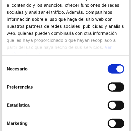
el contenido y los anuncios, ofrecer funciones de redes
sociales y analizar el tráfico. Además, compartimos
información sobre el uso que haga del sitio web con
nuestros partners de redes sociales, publicidad y análisis
web, quienes pueden combinarla con otra información
29/07/26
Selección de Personal
que les haya proporcionado o que hayan recopilado a
Proceso de selección de personal: qué es, etapas y
partir del uso que haya hecho de sus servicios.
Ver
técnicas
política de cookies
Selección
Necesario
de
consentimiento
Preferencias
Estadística
Marketing
28/07/26
Mercado Laboral
Conscious unbossing: ¿por qué los profesionales