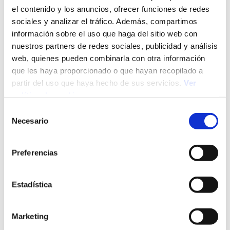
el contenido y los anuncios, ofrecer funciones de redes
sociales y analizar el tráfico. Además, compartimos
información sobre el uso que haga del sitio web con
nuestros partners de redes sociales, publicidad y análisis
web, quienes pueden combinarla con otra información
29/07/26
Selección de Personal
que les haya proporcionado o que hayan recopilado a
Proceso de selección de personal: qué es, etapas y
partir del uso que haya hecho de sus servicios.
Ver
técnicas
política de cookies
Selección
Necesario
de
consentimiento
Preferencias
Estadística
Marketing
28/07/26
Mercado Laboral
Conscious unbossing: ¿por qué los profesionales