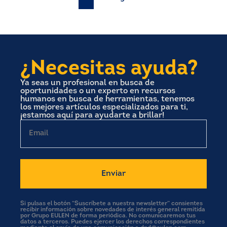
Paginación
de
entradas
¿Necesitas ayuda?
Ya seas un profesional en busca de
oportunidades o un experto en recursos
humanos en busca de herramientas, tenemos
los mejores artículos especializados para ti,
¡estamos aquí para ayudarte a brillar!
Email
Si pulsas el botón “Suscríbete a nuestra newsletter” consientes
recibir información sobre novedades de interés general remitida
por Grupo EULEN de forma periódica. No comunicaremos tus
datos a terceros. Puedes ejercer los derechos correspondientes