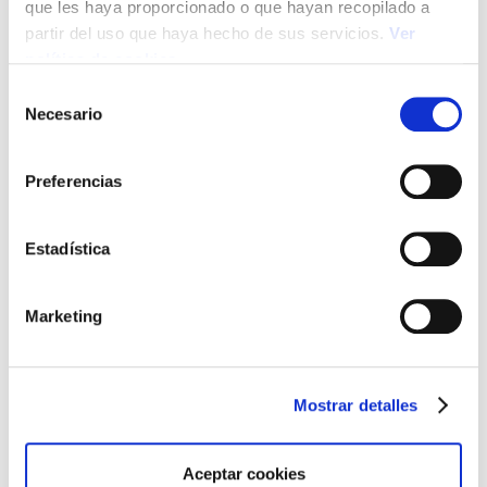
que les haya proporcionado o que hayan recopilado a
partir del uso que haya hecho de sus servicios.
Ver
política de cookies
Selección
Necesario
de
consentimiento
Preferencias
SALARIO EMOCIONAL: ¿QUÉ ES
Estadística
Y POR QUÉ LO VALORAMOS
Marketing
TANTO?
Mostrar detalles
Aceptar cookies