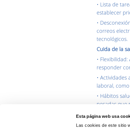
• Lista de tar
establecer pr
• Desconexión 
correos electr
tecnológicos.
Cuida de la sa
• Flexibilidad
responder cor
• Actividades a
laboral, como 
• Hábitos salu
pesadas que p
• Tiempo de c
Esta página web usa cook
fortalecer los 
Las cookies de este sitio 