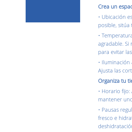
Crea un espac
• Ubicación es
posible, sitúa
• Temperatura
agradable. Si
para evitar la
• Iluminación
Ajusta las cor
Organiza tu t
• Horario fijo
mantener unos
• Pausas regu
fresco e hidr
deshidratació