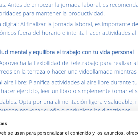
eas: Antes de empezar la jornada laboral, es recomendab
ioridades para mantener la productividad.
digital: Al finalizar la jornada laboral, es importante d
ónicos fuera del horario e intenta hacer actividades al 
lud mental y equilibra el trabajo con tu vida personal
: Aprovecha la flexibilidad del teletrabajo para realizar 
reos en la terraza o hacer una videollamada mientras
l aire libre: Planifica actividades al aire libre durante t
hacer ejercicio, leer un libro o simplemente tomar el s
dables: Opta por una alimentación ligera y saludable, r
uedan provocar sueño o perjudicar las digestiones.
alidad: Dedica tiempo a tus hobbies y a tus seres quer
ies
vínculos sociales.
web se usan para personalizar el contenido y los anuncios, ofrec