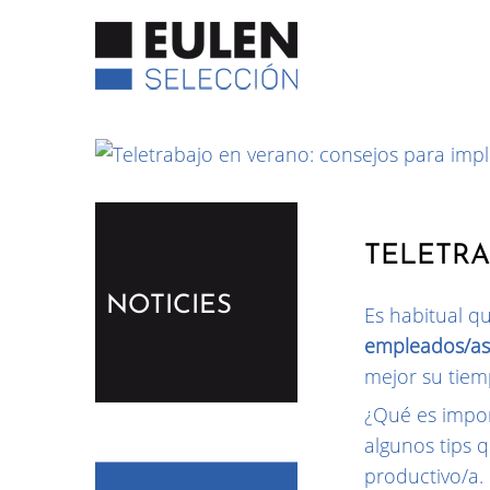
TELETRA
NOTICIES
Es habitual q
empleados/as
mejor su tiem
¿Qué es impor
algunos tips q
productivo/a.