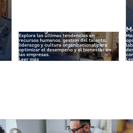
HR Insights
M
Explora las últimas tendencias en
Ma
recursos humanos, gestión del talento,
op
liderazgo y cultura organizacional para
lab
optimizar el desempeño y el bienestar en
dem
las empresas.
con
Leer más
Le