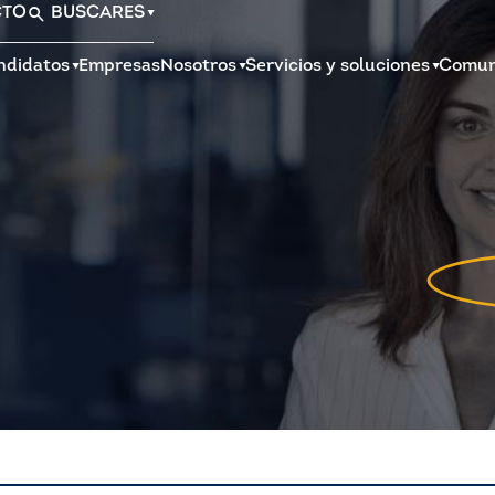
CTO
BUSCAR
ES
ndidatos
Empresas
Nosotros
Servicios y soluciones
Comun