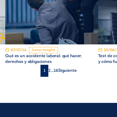
07/07/26
30/06/
Career Insights
Qué es un accidente laboral: qué hacer,
Test de c
derechos y obligaciones
y cómo f
1
2
…
16
Siguiente
Paginación
de
entradas