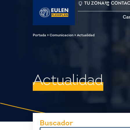
TU ZONA
CONTA
Ca
Portada
»
Comunicacion
»
Actualidad
Actualidad
Buscador
Buscar: