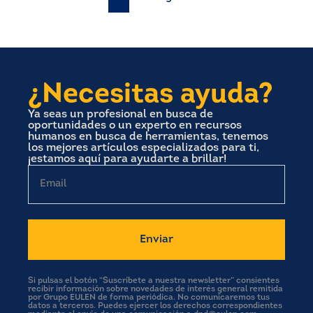
Paginación
de
entradas
¿Necesitas ayuda?
Ya seas un profesional en busca de
oportunidades o un experto en recursos
humanos en busca de herramientas, tenemos
los mejores artículos especializados para ti,
¡estamos aquí para ayudarte a brillar!
Email
Si pulsas el botón “Suscríbete a nuestra newsletter” consientes
recibir información sobre novedades de interés general remitida
por Grupo EULEN de forma periódica. No comunicaremos tus
datos a terceros. Puedes ejercer los derechos correspondientes