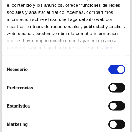
el contenido y los anuncios, ofrecer funciones de redes
sociales y analizar el tráfico. Además, compartimos
información sobre el uso que haga del sitio web con
nuestros partners de redes sociales, publicidad y análisis
web, quienes pueden combinarla con otra información
29/07/26
Selección de Personal
que les haya proporcionado o que hayan recopilado a
Proceso de selección de personal: qué es, etapas y
partir del uso que haya hecho de sus servicios.
Ver
técnicas
política de cookies
Selección
Necesario
de
consentimiento
Preferencias
Estadística
Marketing
28/07/26
Mercado Laboral
Conscious unbossing: ¿por qué los profesionales